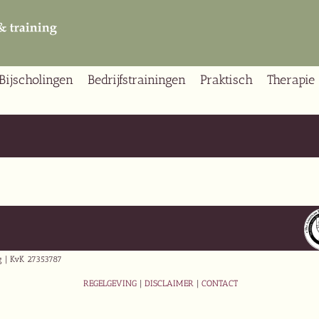
Bijscholingen
Bedrijfstrainingen
Praktisch
Therapie
ng | KvK 27353787
REGELGEVING
|
DISCLAIMER
|
CONTACT