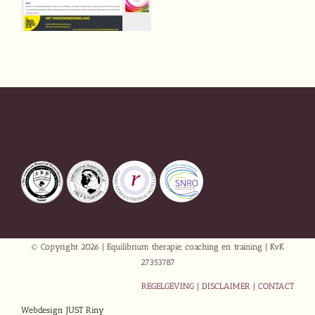
© Copyright
2026 | Equilibrium therapie, coaching en training | KvK
27353787
REGELGEVING
|
DISCLAIMER
|
CONTACT
Webdesign JUST Riny