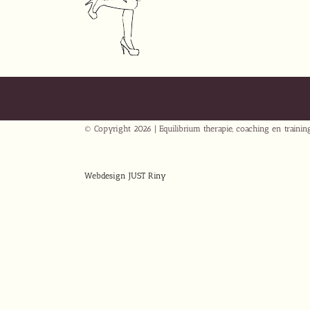
© Copyright
2026 | Equilibrium therapie, coaching en traini
Webdesign JUST Riny