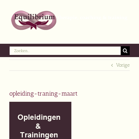
Ga
naar
inhoud
Zoeken
naar:
Vorige
opleiding-traning-maart