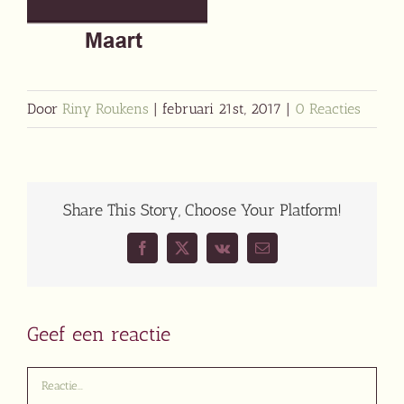
Door
Riny Roukens
|
februari 21st, 2017
|
0 Reacties
Share This Story, Choose Your Platform!
Facebook
X
Vk
E-
mail
Geef een reactie
Reactie