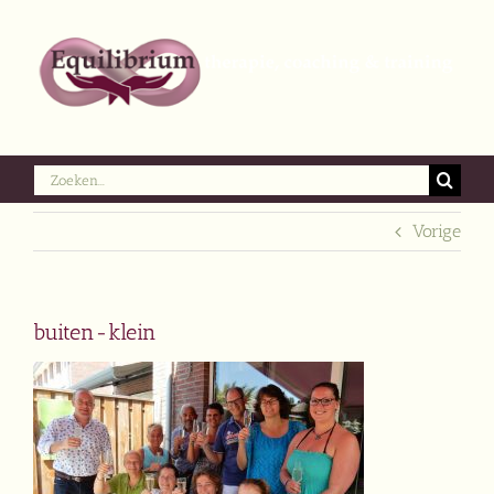
Ga
naar
inhoud
Zoeken
naar:
Vorige
buiten-klein