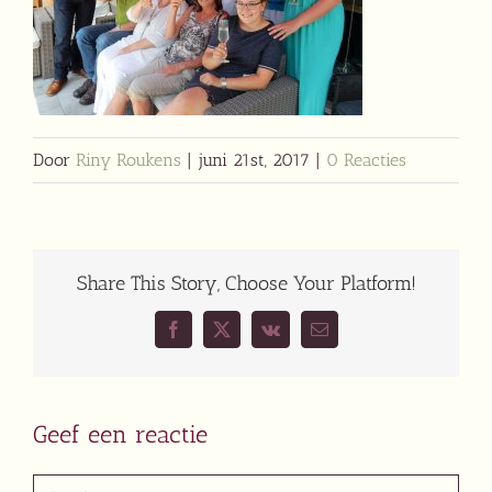
Door
Riny Roukens
|
juni 21st, 2017
|
0 Reacties
Share This Story, Choose Your Platform!
Facebook
X
Vk
E-
mail
Geef een reactie
Reactie