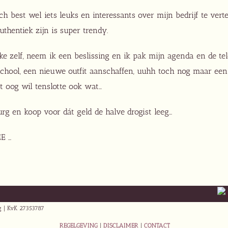
h best wel iets leuks en interessants over mijn bedrijf te verte
thentiek zijn is super trendy.
eke zelf, neem ik een beslissing en ik pak mijn agenda en de te
school, een nieuwe outfit aanschaffen, uuhh toch nog maar een
et oog wil tenslotte ook wat…
urg en koop voor dát geld de halve drogist leeg…
E …
ng | KvK 27353787
REGELGEVING
|
DISCLAIMER
|
CONTACT