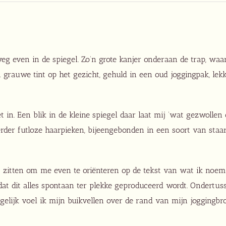
weg even in de spiegel. Zo’n grote kanjer onderaan de trap, waaro
 grauwe tint op het gezicht, gehuld in een oud joggingpak, lekke
et in. Een blik in de kleine spiegel daar laat mij ‘wat gezwoll
 Verder futloze haarpieken, bijeengebonden in een soort van st
 ga zitten om me even te oriënteren op de tekst van wat ik noem
dat dit alles spontaan ter plekke geproduceerd wordt. Ondertuss
 tegelijk voel ik mijn buikvellen over de rand van mijn joggingb