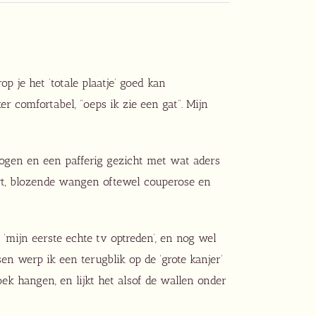
p je het ‘totale plaatje’ goed kan
r comfortabel, “oeps ik zie een gat”. Mijn
en ogen en een pafferig gezicht met wat aders
aart, blozende wangen oftewel couperose en
 ‘mijn eerste echte tv optreden’, en nog wel
en werp ik een terugblik op de ‘grote kanjer’
roek hangen, en lijkt het alsof de wallen onder