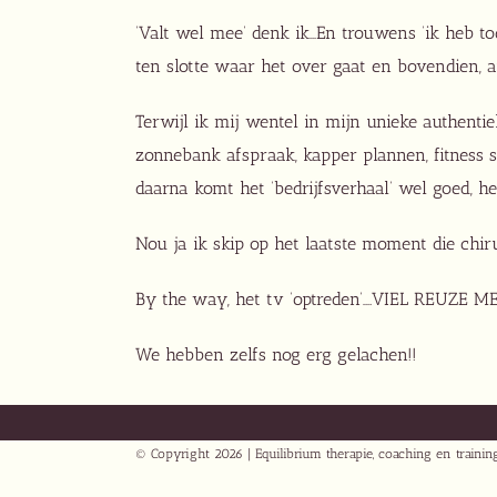
‘Valt wel mee’ denk ik…En trouwens ‘ik heb toc
ten slotte waar het over gaat en bovendien, au
Terwijl ik mij wentel in mijn unieke authenti
zonnebank afspraak, kapper plannen, fitness 
daarna komt het ‘bedrijfsverhaal’ wel goed, h
Nou ja ik skip op het laatste moment die chir
By the way, het tv ‘optreden’….VIEL REUZE ME
We hebben zelfs nog erg gelachen!!
© Copyright
2026 | Equilibrium therapie, coaching en traini